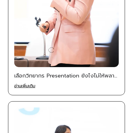
เลือกวิทยากร Presentation ยังไงไม่ให้พลาด
5 เกณฑ์ที่องค์กรต้องเช็คก่อนจ้าง
อ่านเพิ่มเติม