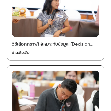
วิธีเลือกกราฟให้เหมาะกับข้อมูล (Decision
Tree ฉบับใช้งานจริง) | Betterpitch
อ่านเพิ่มเติม