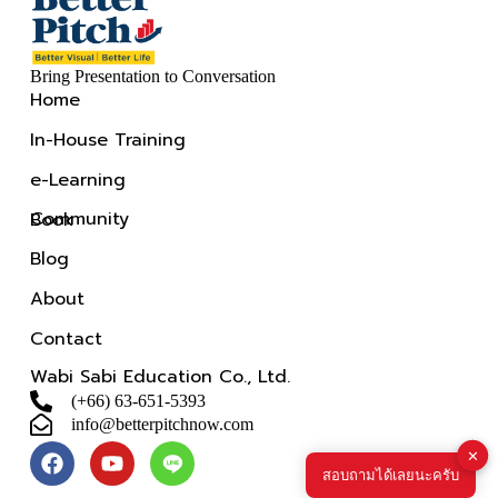
Bring Presentation to Conversation
Home
In-House Training
e-Learning
Community
Book
Blog
About
Contact
Wabi Sabi Education Co., Ltd.
(+66) 63-651-5393
info@betterpitchnow.com
✕
สอบถามได้เลยนะครับ