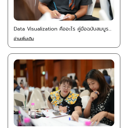
Data Visualization คืออะไร คู่มือฉบับสมบูรณ์
ภาษาไทย (2026) | Betterpitch
อ่านเพิ่มเติม